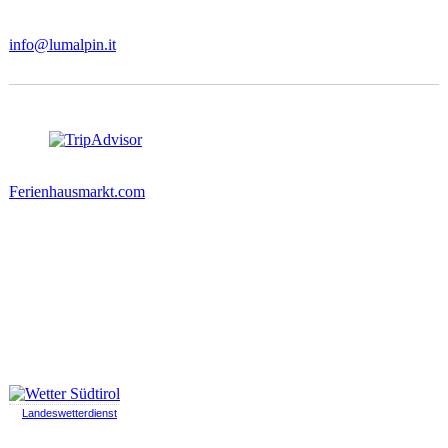
39030 Sexten | Südtirol (BZ)
+39 0474 710642
info@lumalpin.it
Wohlfühlapartments LANDHAUS HOLZER auf
Ferienhausmarkt.com
Wetter
©
Landeswetterdienst